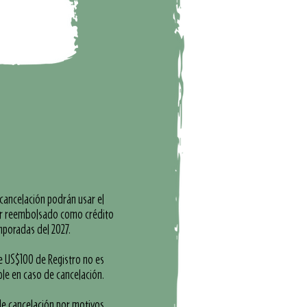
cancelación podrán usar el
r reembolsado como crédito
mporadas del 2027.
e US$100 de Registro no es
le en caso de cancelación.
de cancelación por motivos