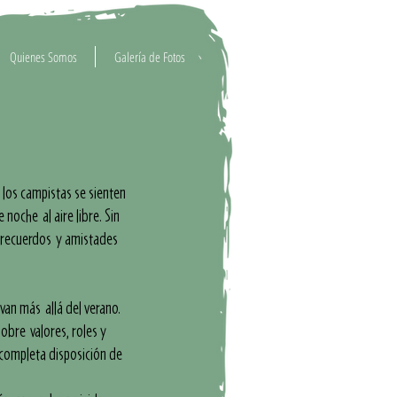
Quienes Somos
Galería de Fotos
los campistas se sienten
 noche al aire libre. Sin
o recuerdos y amistades
 van más allá del verano.
obre valores, roles y
 completa disposición de