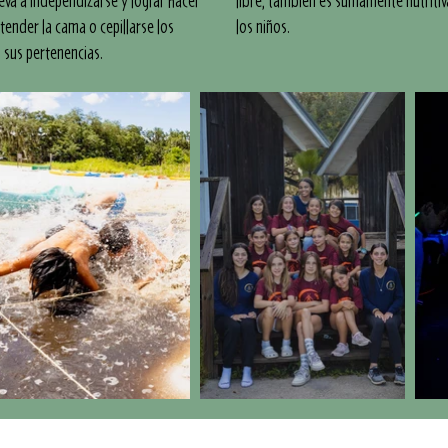
leva a independizarse y lograr hacer
libre, también es sumamente nutritiv
tender la cama o cepillarse los
los niños.
s sus pertenencias.