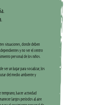
ia.
a.
tes situaciones, donde deben
ndependientes y no ser el centro
imiento personal de los niños.
 ser un lugar para socializar, los
rutar del medio ambiente y
se temprano, hacer actividad
rmanecer largos períodos al aire