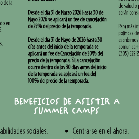
o de la
de salud o
Desde el día 31 de Marzo 2026 hasta 30 de
serán cons
Mayo 2026 se aplicará un fee de cancelación
ado en
de 25% del precio de la
temporada
.
Para más i
6.
políticas d
Desde el día 31 de Mayo de 2026 hasta 30
escribirnos
s.
días antes del inicio de la temporada se
comunicarte
aplicará un fee de
Cancelación
de 50% del
(305) 525-5
precio de la temporada. Si la cancelación
ocurre dentro de los 30 días antes del inicio
de la temporada se aplicará un fee del
100% del precio de la temporada.
BENEFICIOS DE ASISTIR A
SUMMER CAMPS
bilidades sociales.
Centrarse en el ahora.