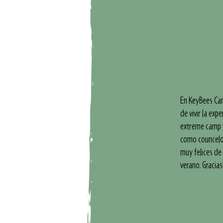
En KeyBees Cam
de vivir la exp
extreme camp y
como councelou
muy felices de 
verano. Gracias