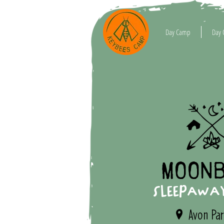
Day Camp
Day 
MOON
SLEEPAWA
Avon Par