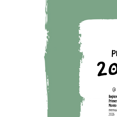
P
2
@ 
Registr
Primer
Monto
mensual
2026