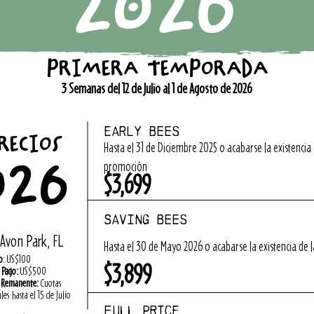
2026
PRIMERA TEMPORADA
3 Semanas del 12 de Julio al 1 de Agosto de 2026
Early Bees
RECIOS
Hasta el 31 de Diciembre 2025 o acabarse la existencia 
026
promoción
$3,699
Saving Bees
Avon Park, FL
Hasta el 30 de Mayo 2026 o acabarse la existencia de
o
: US$100
$3,899
 Pago:
US$500
 Remanente:
Cuotas
es hasta el 15 de Julio
FULL PRICE