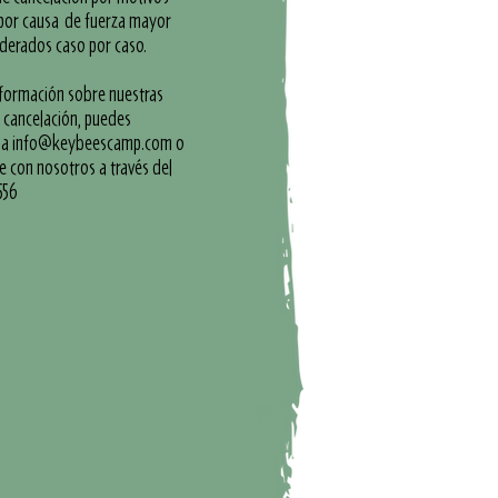
 por causa de fuerza mayor
iderados caso por caso.
nformación sobre nuestras
e cancelación, puedes
 a
info@keybeescamp.com
o
 con nosotros a través del
556