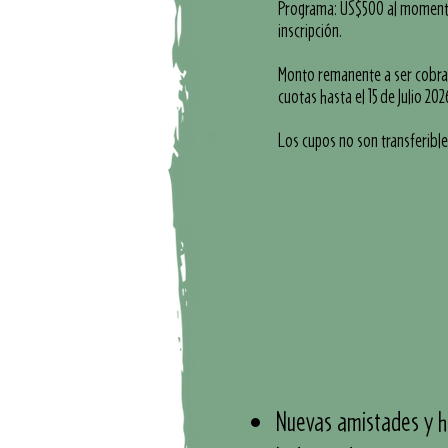
Programa: US$500 al moment
inscripción.
Monto remanente a ser cobr
cuotas hasta el 15
de Julio 20
2
Los cupos no son transferible
Nuevas amistades y ha