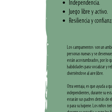
Independencia.
Juego libre y activo.
Resiliencia y confianz
Los campamentos son un ambie
personas nuevas y se desenvuel
están acostumbrados, por lo qu
habilidades para socializar y r
divirtiéndose al aire libre.
Otra ventaja, es que ayuda a 
independientes, durante su est
estarán sus padres detrás de e
o para su higiene. Los niños t