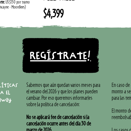
rte:
US$130 por tramo
iscayne - MoonBees)
$4,399
REGÍSTRATE!
Sabemos que aún quedan varios meses para
En caso de 
LÍTICAS
el verano del 2026 y que los planes pueden
monto a se
A EL
cambiar. Por eso queremos informarles
para las te
away
sobre la política de cancelación:
El monto d
No se aplicará fee de cancelación si la
reembolsab
cancelación ocurre antes del día 30 de
marzo de 2026.
Los casos 