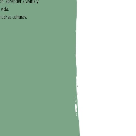
n, aprender a vivirla y
 vida.
muchas culturas.