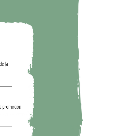
de la
 la promoción